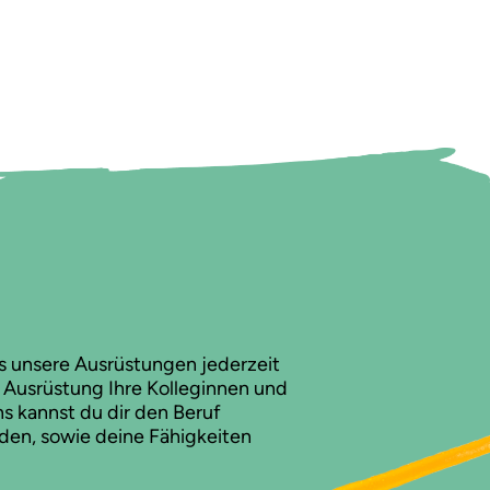
s unsere Ausrüstungen jederzeit
e Ausrüstung Ihre Kolleginnen und
ns kannst du dir den Beruf
den, sowie deine Fähigkeiten