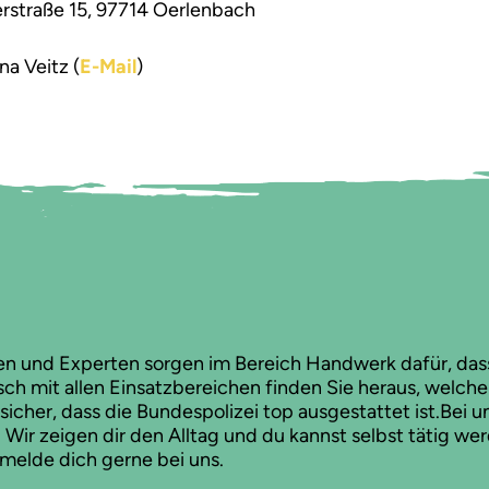
rstraße 15, 97714 Oerlenbach
na Veitz (
E-Mail
)
en und Experten sorgen im Bereich Handwerk dafür, das
sch mit allen Einsatzbereichen finden Sie heraus, welch
sicher, dass die Bundespolizei top ausgestattet ist.Bei u
ir zeigen dir den Alltag und du kannst selbst tätig wer
, melde dich gerne bei uns.