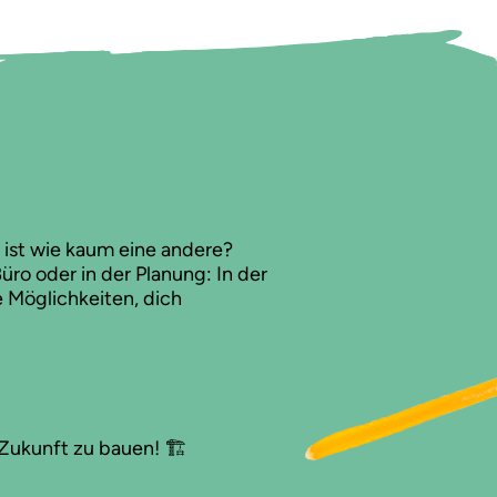
ig ist wie kaum eine andere?
üro oder in der Planung: In der
 Möglichkeiten, dich
Zukunft zu bauen! 🏗️