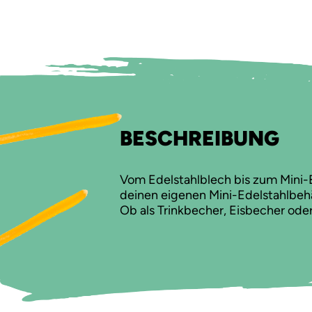
BESCHREIBUNG
Vom Edelstahlblech bis zum Mini-
deinen eigenen Mini-Edelstahlbehä
Ob als Trinkbecher, Eisbecher oder