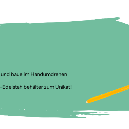
ern und baue im Handumdrehen
i-Edelstahlbehälter zum Unikat!