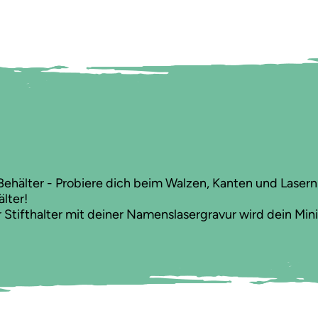
Behälter - Probiere dich beim Walzen, Kanten und Las
lter!
 Stifthalter mit deiner Namenslasergravur wird dein Min