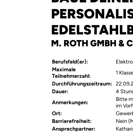
PERSONALIS
EDELSTAHL
M. ROTH GMBH & C
Berufsfeld(er):
Elektr
Maximale
1 Klass
Teilnehmerzahl:
Durchführungszeitraum:
22.09.
Dauer:
4 Stun
Bitte 
Anmerkungen:
im Vorf
Ort:
Gewerb
Barrierefreiheit:
Nein (M
Ansprechpartner:
Kathar