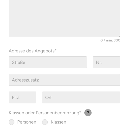
0
/ min. 300
Adresse des Angebots
Klassen oder Personenbegrenzung
?
Personen
Klassen
Max. Klassenanzahl je Tag
Max. Teilnehmeranzahl pro Termin