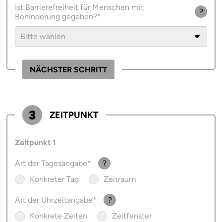
Ist Barrierefreiheit für Menschen mit
?
Behinderung gegeben?
Für welche Handicaps?
NÄCHSTER SCHRITT
3
ZEITPUNKT
Zeitpunkt
Art der Tagesangabe
?
Konkreter Tag
Zeitraum
Konkreter Tag
Zeitraum
Art der Uhrzeitangabe
?
August 2026
August 2026
Konkrete Zeiten
Zeitfenster