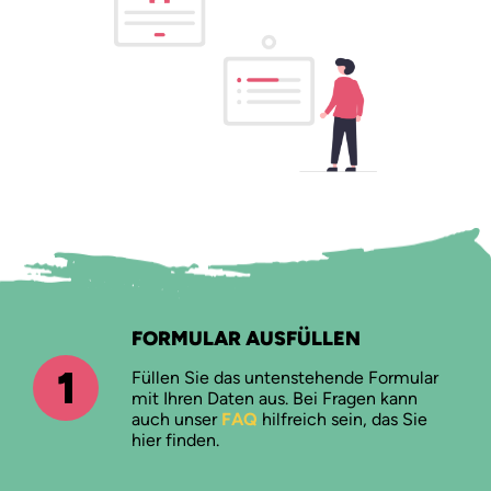
Suchen
Über
FAQ
FORMULAR AUSFÜLLEN
1
Füllen Sie das untenstehende Formular
mit Ihren Daten aus. Bei Fragen kann
auch unser
FAQ
hilfreich sein, das Sie
hier finden.